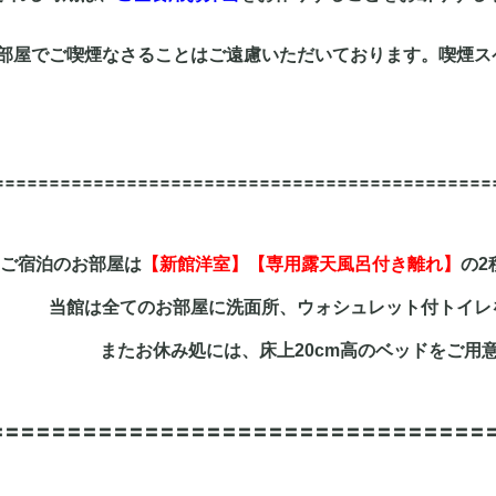
部屋でご喫煙なさることはご遠慮いただいております。喫煙
〓〓〓〓〓〓〓〓〓〓〓〓〓〓〓〓〓〓〓〓〓〓〓〓〓〓〓〓〓〓〓〓〓〓〓〓〓〓〓〓〓〓〓〓〓
ご宿泊のお部屋は
【新館洋室】【専用露天風呂付き離れ】
の2
当館は全てのお部屋に洗面所、ウォシュレット付トイレ
またお休み処には、床上20cm高のベッドをご用
〓〓〓〓〓〓〓〓〓〓〓〓〓〓〓〓〓〓〓〓〓〓〓〓〓〓〓〓〓〓〓〓