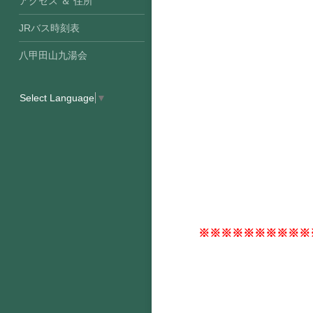
アクセス ＆ 住所
JRバス時刻表
八甲田山九湯会
Select Language
▼
※※※※※※※※※※