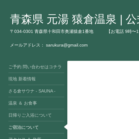
青森県 元湯 猿倉温泉 |
〒034-0301 青森県十和田市奥瀬猿倉1番地 【お電話 9時〜19時】T
メールアドレス： sarukura@gmail.com
ご予約 問い合わせはコチラ
現地 新着情報
さる倉サウナ - SAUNA -
温泉 ＆ お食事
日帰りご入浴について
ご宿泊について