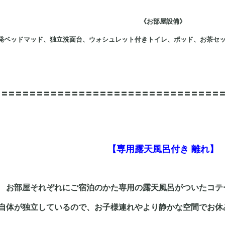
《お部屋設備》
反発ベッドマッド、独立洗面台、ウォシュレット付きトイレ、ポッド、お茶セ
〓〓〓〓〓〓〓〓〓〓〓〓〓〓〓〓〓〓〓〓〓〓〓〓〓〓〓〓〓〓〓〓
【専用露天風呂付き 離れ】
お部屋それぞれにご宿泊のかた専用の露天風呂がついたコテ
自体が独立しているので、お子様連れやより静かな空間でお休