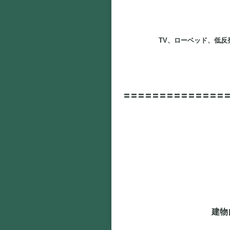
TV、ローベッド、低
〓〓〓〓〓〓〓〓〓〓〓〓〓〓
建物