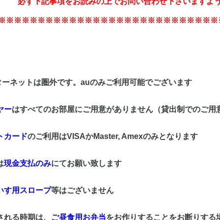
必ず下記事項をお読みの上でお問い合わせ下さいますよ
※※※※※※※※※※※※※※※※※※※※※※※※※※※※
ターネットは圏外です。auのみご利用可能でございます
ヤー
はすべてのお部屋にご用意がありません（貸出制でのご用
トカード
のご利用はVISAかMaster, Amexのみとなります
は
現金支払のみ
にてお願い致します
いす用スロープ
等はございません
される時期は、
ご昼食用お弁当
をお作りすることをお断りする