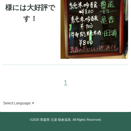
様には大好評で
す！
1
Select Language
▼
©2026
青森県 元湯 猿倉温泉
. All Rights Reserved.